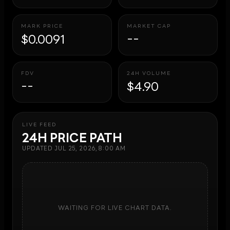
MARK PRICE
MARKET CAP
$0.0091
--
FDV
24H VOLUME
--
$4.90
LIVE FEED
24H PRICE PATH
UPDATED
JUL 25, 2026, 8:00 AM
WAITING FOR LIVE CHART DATA.