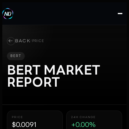
←
BACK
/
PRICE
BERT
BERT
MARKET
REPORT
PRICE
24H CHANGE
$0.0091
+0.00%