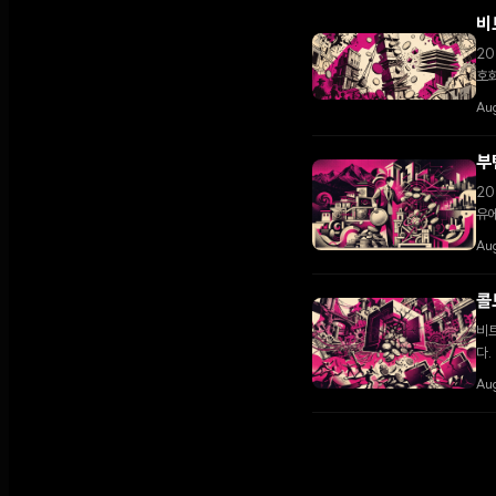
비
20
호화
Au
부
20
유에
성하
Au
콜
비트
다.
고조
Au