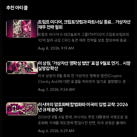
추천 아티클
트럼프 미디어, 크립토닷컴과 파트너십 종료... 가상자산
재무 전략 철회
트럼프 미디어 & 테크놀로지 그룹(TMTG)이 크립토닷컴과의
10억 달러 규모 CRO 토큰 재무 전략을 상호 합의하에 종료했
다. 이번 결정은 가상자산 시장의 냉각 속에 핵융합 에너지와
Aug 8, 2026, 9:19 AM
핵심 미디어 사업에 집중하려는 TMTG의 대대적인 전략 변화
를 의미한다.
미 상원, '가상자산 명확성 법안' 표결 9월로 연기... 시장
실망감 확산
미국 상원이 8월 휴회 전 가상자산 명확성 법안(Crypto
Clarity Act)에 대한 표결을 처리하지 않기로 결정했다. 존 튠
다수당 원내대표는 9월 복귀 후 최우선 과제로 다룰 것을 약속
Aug 7, 2026, 9:24 AM
했으나, 입법 지연 소식에 XRP가 5.5% 하락하는 등 시장은
약세를 보이고 있다.
러시아의 암호화폐 합법화와 미국의 입법 교착: 2026
년 규제 분수령
2026년 8월 6일 현재, 러시아는 푸틴 대통령의 서명으로 암
호화폐 거래를 제도권에 편입시킨 반면, 미국 상원은 클래리티
법안 처리를 두고 8월 휴회 전 마지막 진통을 겪고 있다.
Aug 6, 2026, 6:29 AM