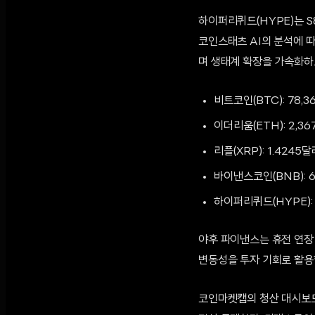
하이퍼리퀴드(HYPE)는 S
코인스태츠 AI의 분석에 따
며 생태계 확장을 가속화하
비트코인(BTC): 78,3
이더리움(ETH): 2,36
리플(XRP): 1.4245
바이낸스코인(BNB): 6
하이퍼리퀴드(HYPE): 
야후 파이낸스는 휴전 연장
변동성을 투자 기회로 활용
코인마켓캡의 청산 대시보드