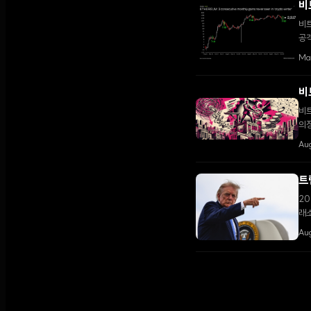
비
비
공격
조했
Ma
비
비트
의
Aug
트
20
래소
다.
Au