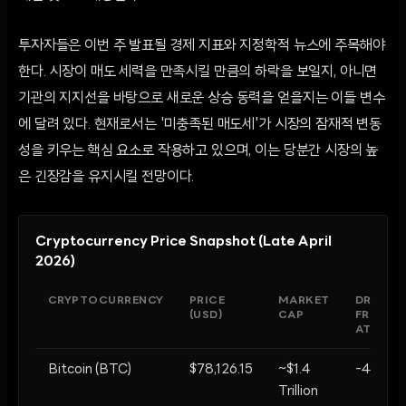
투자자들은 이번 주 발표될 경제 지표와 지정학적 뉴스에 주목해야
한다. 시장이 매도 세력을 만족시킬 만큼의 하락을 보일지, 아니면
기관의 지지선을 바탕으로 새로운 상승 동력을 얻을지는 이들 변수
에 달려 있다. 현재로서는 '미충족된 매도세'가 시장의 잠재적 변동
성을 키우는 핵심 요소로 작용하고 있으며, 이는 당분간 시장의 높
은 긴장감을 유지시킬 전망이다.
Cryptocurrency Price Snapshot (Late April
2026)
CRYPTOCURRENCY
PRICE
MARKET
DRAWD
(USD)
CAP
FROM 2
ATH
Bitcoin (BTC)
$78,126.15
~$1.4
-44%
Trillion