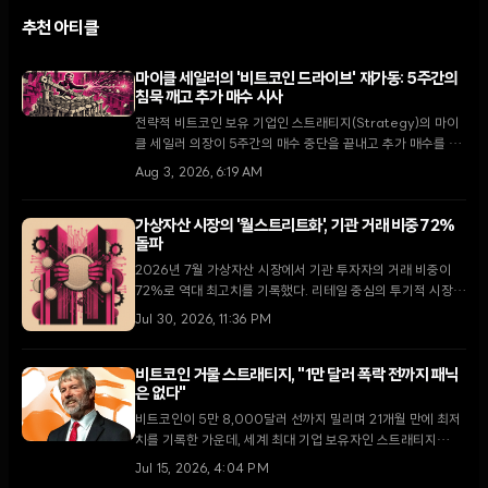
추천 아티클
마이클 세일러의 '비트코인 드라이브' 재가동: 5주간의
침묵 깨고 추가 매수 시사
전략적 비트코인 보유 기업인 스트래티지(Strategy)의 마이
클 세일러 의장이 5주간의 매수 중단을 끝내고 추가 매수를 시
사했다. 82억 달러 규모의 미실현 손실과 STRC 우선주의
Aug 3, 2026, 6:19 AM
12% 배당 유지 속에서 100만 BTC 보유를 향한 행보가 주목
된다.
가상자산 시장의 '월스트리트화', 기관 거래 비중 72%
돌파
2026년 7월 가상자산 시장에서 기관 투자자의 거래 비중이
72%로 역대 최고치를 기록했다. 리테일 중심의 투기적 시장에
서 월스트리트 주도의 제도권 시장으로 체질 개선이 가속화되
Jul 30, 2026, 11:36 PM
고 있다.
비트코인 거물 스트래티지, "1만 달러 폭락 전까지 패닉
은 없다"
비트코인이 5만 8,000달러 선까지 밀리며 21개월 만에 최저
치를 기록한 가운데, 세계 최대 기업 보유자인 스트래티지
(Strategy Inc.)가 강력한 보유 의지를 재확인했다. 퐁 레
Jul 15, 2026, 4:04 PM
CEO는 비트코인이 1만 달러까지 떨어지지 않는 한 신뢰의 위