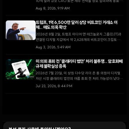
10억 달러 규모 CRO 토큰 재무 전략을 상호 합의하에 종료했
다. 이번 결정은 가상자산 시장의 냉각 속에 핵융합 에너지와
Aug 8, 2026, 9:19 AM
핵심 미디어 사업에 집중하려는 TMTG의 대대적인 전략 변화
를 의미한다.
트럼프, 1억 6,500만 달러 상당 비트코인 거래소 이
체... 매도 의혹 확산
2026년 8월 2일, 트럼프 미디어 앤 테크놀로지 그룹(DJT)과
연결된 디지털 지갑에서 약 2,628개의 비트코인이 크립토닷컴
거래소로 이동했다. 막대한 운영 손실을 기록 중인 가운데 이번
Aug 3, 2026, 5:49 AM
이체가 자산 매각을 통한 자금 확보 차원인지에 대한 논란이 일
고 있다.
미 의회 휴회 전 '클래리티 법안' 처리 불투명... 암호화폐
규제 불확실성 증폭
2026년 7월 23일, 미 상원 다수당 리더 존 튠 의원이 디지털
자산 시장 클래리티 법안의 여름 휴회 전 처리 가능성이 낮다고
밝혔다. 최근 윤리 조항 합의로 고조되었던 입법 기대감이 의회
Jul 23, 2026, 8:44 PM
일정의 한계에 부딪히며 시장의 회의론이 확산되고 있다.