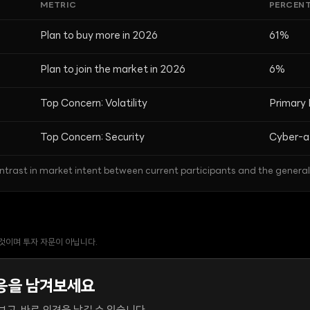
METRIC
PERCEN
Plan to buy more in 2026
61%
Plan to join the market in 2026
6%
Top Concern: Volatility
Primary 
Top Concern: Security
Cyber-at
trast in market intent between current participants and the general 
 것이며 투자 자문이 아닙니다.
응을 남겨보세요