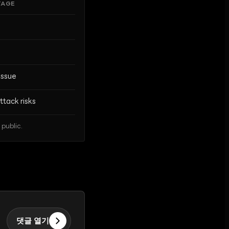
TAGE
Issue
tack risks
public.
댓글 열기