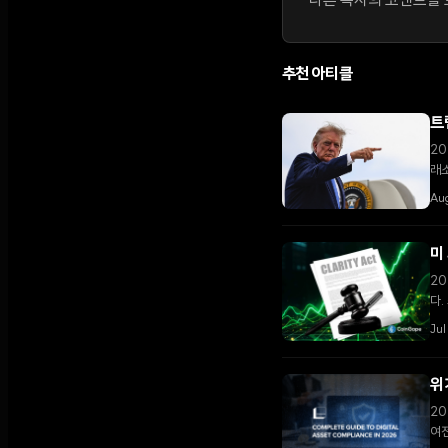
다른 독자의 코멘트를 보
추천 아티클
트
20
래소
다.
Au
미
20
다.
Ju
위
20
여전