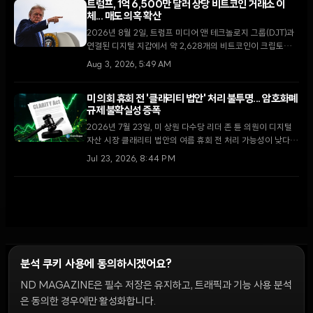
트럼프, 1억 6,500만 달러 상당 비트코인 거래소 이
체... 매도 의혹 확산
2026년 8월 2일, 트럼프 미디어 앤 테크놀로지 그룹(DJT)과
연결된 디지털 지갑에서 약 2,628개의 비트코인이 크립토닷컴
거래소로 이동했다. 막대한 운영 손실을 기록 중인 가운데 이번
Aug 3, 2026, 5:49 AM
이체가 자산 매각을 통한 자금 확보 차원인지에 대한 논란이 일
고 있다.
미 의회 휴회 전 '클래리티 법안' 처리 불투명... 암호화폐
규제 불확실성 증폭
2026년 7월 23일, 미 상원 다수당 리더 존 튠 의원이 디지털
자산 시장 클래리티 법안의 여름 휴회 전 처리 가능성이 낮다고
밝혔다. 최근 윤리 조항 합의로 고조되었던 입법 기대감이 의회
Jul 23, 2026, 8:44 PM
일정의 한계에 부딪히며 시장의 회의론이 확산되고 있다.
분석 쿠키 사용에 동의하시겠어요?
ND MAGAZINE은 필수 저장은 유지하고, 트래픽과 기능 사용 분석
윤리 원칙
Discord 봇
캠페인 가이드
커뮤니티 랭킹
개인정보처리방침
이용약관
은 동의한 경우에만 활성화합니다.
쿠키 설정