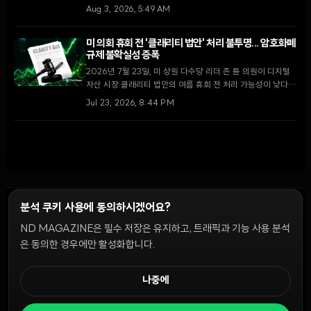
거래소로 이동했다. 막대한 운영 손실을 기록 중인 가운데 이번
Aug 3, 2026, 5:49 AM
이체가 자산 매각을 통한 자금 확보 차원인지에 대한 논란이 일
고 있다.
미 의회 휴회 전 '클래리티 법안' 처리 불투명... 암호화폐
규제 불확실성 증폭
2026년 7월 23일, 미 상원 다수당 리더 존 튠 의원이 디지털
자산 시장 클래리티 법안의 여름 휴회 전 처리 가능성이 낮다고
밝혔다. 최근 윤리 조항 합의로 고조되었던 입법 기대감이 의회
Jul 23, 2026, 8:44 PM
일정의 한계에 부딪히며 시장의 회의론이 확산되고 있다.
분석 쿠키 사용에 동의하시겠어요?
ND MAGAZINE은 필수 저장은 유지하고, 트래픽과 기능 사용 분석
윤리 원칙
Discord 봇
캠페인 가이드
커뮤니티 랭킹
개인정보처리방침
이용약관
은 동의한 경우에만 활성화합니다.
쿠키 설정
나중에
© 2026 NDD INC. 모든 권리 보유.