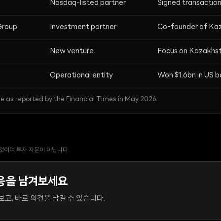
Nasdaq-listed partner
Signed transactio
Group
Investment partner
Co-founder of Ka
New venture
Focus on Kazakhs
Operational entity
Won $1.6bn in US b
re as reported by the Financial Times in May 2026.
 것이며 투자 자문이 아닙니다.
응을 남겨보세요
고, 바로 의견을 남길 수 있습니다.