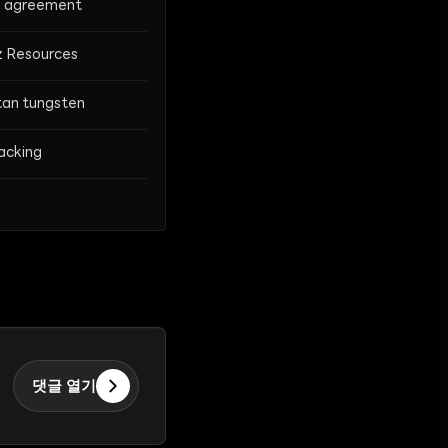
n agreement
z Resources
tan tungsten
acking
댓글 열기