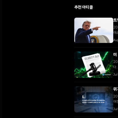
추천 아티클
트
20
래소
다.
Au
미
20
다.
Ju
위
20
여전
Jul