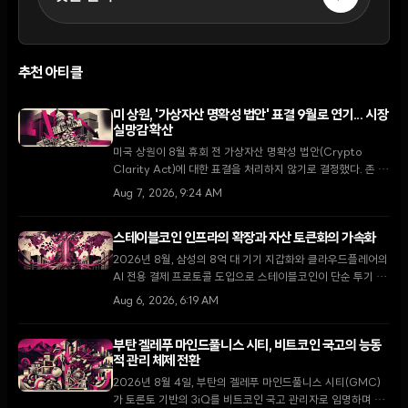
추천 아티클
미 상원, '가상자산 명확성 법안' 표결 9월로 연기... 시장
실망감 확산
미국 상원이 8월 휴회 전 가상자산 명확성 법안(Crypto
Clarity Act)에 대한 표결을 처리하지 않기로 결정했다. 존 튠
다수당 원내대표는 9월 복귀 후 최우선 과제로 다룰 것을 약속
Aug 7, 2026, 9:24 AM
했으나, 입법 지연 소식에 XRP가 5.5% 하락하는 등 시장은
약세를 보이고 있다.
스테이블코인 인프라의 확장과 자산 토큰화의 가속화
2026년 8월, 삼성의 8억 대 기기 지갑화와 클라우드플레어의
AI 전용 결제 프로토콜 도입으로 스테이블코인이 단순 투기 수
단을 넘어 글로벌 디지털 경제의 핵심 인프라로 자리 잡고 있
Aug 6, 2026, 6:19 AM
다.
부탄 겔레푸 마인드풀니스 시티, 비트코인 국고의 능동
적 관리 체제 전환
2026년 8월 4일, 부탄의 겔레푸 마인드풀니스 시티(GMC)
가 토론토 기반의 3iQ를 비트코인 국고 관리자로 임명하며 단