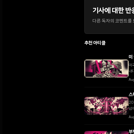
기사에 대한 반
다른 독자의 코멘트를 보
추천 아티클
미
미국
내대
다.
Au
스
20
넘어
Aug
부