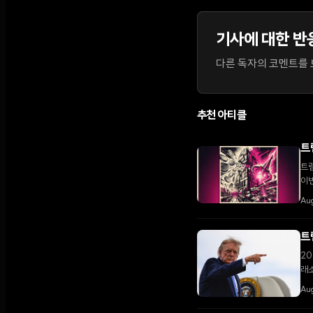
기사에 대한 반
다른 독자의 코멘트를 보
추천 아티클
트
트럼
이
다.
Aug
트
20
래소
다.
Au