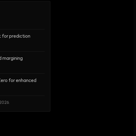
for prediction
d margining
Zero for enhanced
2026.