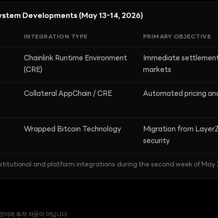
ystem Developments (May 13-14, 2026)
INTEGRATION TYPE
PRIMARY OBJECTIVE
Chainlink Runtime Environment
Immediate settlement 
(CRE)
markets
Collateral AppChain / CRE
Automated pricing an
Wrapped Bitcoin Technology
Migration from Layer
security
titutional and platform integrations during the second week of May 
 것이며 투자 자문이 아닙니다.