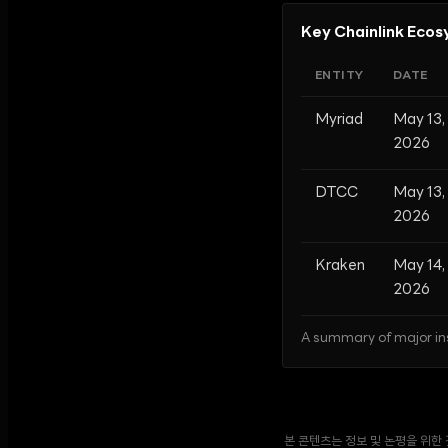
Key Chainlink Ecos
ENTITY
DATE
Myriad
May 13,
2026
DTCC
May 13,
2026
Kraken
May 14,
2026
A summary of major ins
본 콘텐츠는 정보 및 논평을 위한