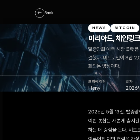
←
Back
NEWS
BITCOIN
미리아드, 체인링크
탈중앙화 예측 시장 플랫폼
결했다. 비트코인이 8만 2
화되는 양상이다.
크리에이터
일자
Heny
2026
2026년 5월 13일, 탈
이번 통합은 새롭게 출시된 
하는 데 중점을 둔다. 비트
이루어진 이번 협력은 가상