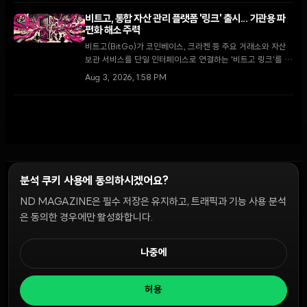
허브로 육성하기 위한 핵심 단계다.
비트고, 통합 자산 관리 플랫폼 '링크' 출시... 기관용 파
편화 해소 주력
비트고(BitGo)가 코인베이스, 크라켄 등 주요 거래소와 자산
보관 서비스를 단일 인터페이스로 연결하는 '비트고 링크'를 출
시했다. 2026년 기관 투자자의 73%가 가상자산 비중 확대를
Aug 3, 2026, 1:58 PM
계획하는 가운데, 이번 출시는 파편화된 유동성 문제를 해결하
고 운영 효율성을 높이는 전환점이 될 전망이다.
분석 쿠키 사용에 동의하시겠어요?
ND MAGAZINE은 필수 저장은 유지하고, 트래픽과 기능 사용 분석
윤리 원칙
Discord 봇
캠페인 가이드
커뮤니티 랭킹
개인정보처리방침
이용약관
은 동의한 경우에만 활성화합니다.
쿠키 설정
나중에
© 2026 NDD INC. 모든 권리 보유.
허용
공시 및 정책:
>