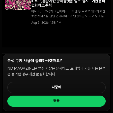
비트고, 통합 자산 관리 플랫폼 '링크' 출시... 기관용 파
편화 해소 주력
비트고(BitGo)가 코인베이스, 크라켄 등 주요 거래소와 자산
보관 서비스를 단일 인터페이스로 연결하는 '비트고 링크'를 출
시했다. 2026년 기관 투자자의 73%가 가상자산 비중 확대를
Aug 3, 2026, 1:58 PM
계획하는 가운데, 이번 출시는 파편화된 유동성 문제를 해결하
고 운영 효율성을 높이는 전환점이 될 전망이다.
분석 쿠키 사용에 동의하시겠어요?
ND MAGAZINE은 필수 저장은 유지하고, 트래픽과 기능 사용 분석
윤리 원칙
Discord 봇
캠페인 가이드
커뮤니티 랭킹
개인정보처리방침
이용약관
은 동의한 경우에만 활성화합니다.
쿠키 설정
나중에
© 2026 NDD INC. 모든 권리 보유.
허용
공시 및 정책:
>