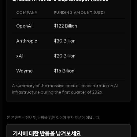
COMPANY
FUNDING AMOUNT (USD)
OpenAI
$122 Billion
Anthropic
$30 Billion
xAI
$20 Billion
Waymo
$16 Billion
A summary of the massive capital concentration in AI
infrastructure during the first quarter of 2026.
본 콘텐츠는 정보 및 논평을 위한 것이며 투자 자문이 아닙니다.
기사에 대한 반응을 남겨보세요