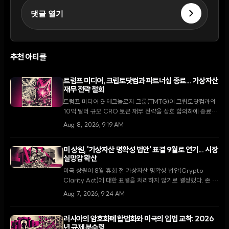
댓글 열기
추천 아티클
트럼프 미디어, 크립토닷컴과 파트너십 종료... 가상자산
재무 전략 철회
트럼프 미디어 & 테크놀로지 그룹(TMTG)이 크립토닷컴과의
10억 달러 규모 CRO 토큰 재무 전략을 상호 합의하에 종료했
다. 이번 결정은 가상자산 시장의 냉각 속에 핵융합 에너지와
Aug 8, 2026, 9:19 AM
핵심 미디어 사업에 집중하려는 TMTG의 대대적인 전략 변화
를 의미한다.
미 상원, '가상자산 명확성 법안' 표결 9월로 연기... 시장
실망감 확산
미국 상원이 8월 휴회 전 가상자산 명확성 법안(Crypto
Clarity Act)에 대한 표결을 처리하지 않기로 결정했다. 존 튠
다수당 원내대표는 9월 복귀 후 최우선 과제로 다룰 것을 약속
Aug 7, 2026, 9:24 AM
했으나, 입법 지연 소식에 XRP가 5.5% 하락하는 등 시장은
약세를 보이고 있다.
러시아의 암호화폐 합법화와 미국의 입법 교착: 2026
년 규제 분수령