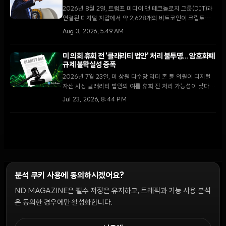
2026년 8월 2일, 트럼프 미디어 앤 테크놀로지 그룹(DJT)과
연결된 디지털 지갑에서 약 2,628개의 비트코인이 크립토닷컴
거래소로 이동했다. 막대한 운영 손실을 기록 중인 가운데 이번
Aug 3, 2026, 5:49 AM
이체가 자산 매각을 통한 자금 확보 차원인지에 대한 논란이 일
고 있다.
미 의회 휴회 전 '클래리티 법안' 처리 불투명... 암호화폐
규제 불확실성 증폭
2026년 7월 23일, 미 상원 다수당 리더 존 튠 의원이 디지털
자산 시장 클래리티 법안의 여름 휴회 전 처리 가능성이 낮다고
밝혔다. 최근 윤리 조항 합의로 고조되었던 입법 기대감이 의회
Jul 23, 2026, 8:44 PM
일정의 한계에 부딪히며 시장의 회의론이 확산되고 있다.
분석 쿠키 사용에 동의하시겠어요?
ND MAGAZINE은 필수 저장은 유지하고, 트래픽과 기능 사용 분석
윤리 원칙
Discord 봇
캠페인 가이드
커뮤니티 랭킹
개인정보처리방침
이용약관
은 동의한 경우에만 활성화합니다.
쿠키 설정