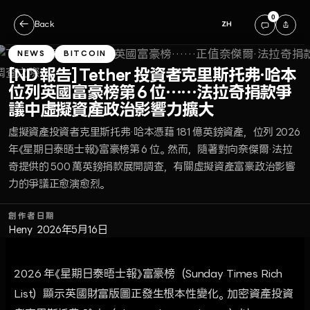
0
←
Back
ZH
NEWS
BITCOIN
[ND 報告] Tether 投資者克里斯托弗·哈本
位列英國富豪榜第 6 位……法拉奇捐款爭
議中虛擬資產政治影響力擴大
虛擬資產投資者克里斯托弗·哈本憑藉 181 億英鎊資產，位列 2026
年《星期日泰晤士報》富豪榜第 6 位。然而，隨著對向奈傑爾·法拉
奇提供的 500 萬英鎊捐款展開調查，有關虛擬資產富豪政治影響
力的爭議正愈演愈烈。
創作者
日期
Heny
2026年5月16日
2026 年《星期日泰晤士報》富豪榜（Sunday Times Rich
List）顯示英國財富版圖正發生根本性變化。加密資產投資