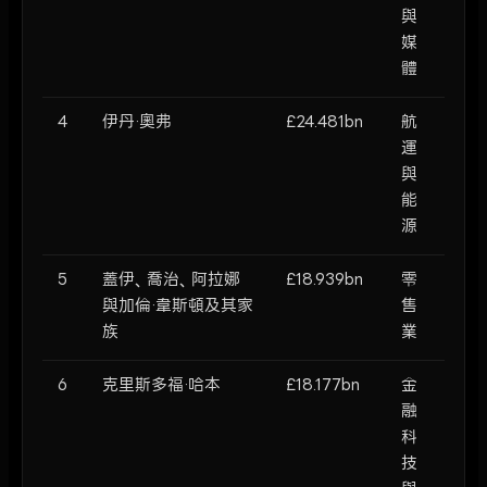
與
媒
體
4
伊丹·奧弗
£24.481bn
航
運
與
能
源
5
蓋伊、喬治、阿拉娜
£18.939bn
零
與加倫·韋斯頓及其家
售
族
業
6
克里斯多福·哈本
£18.177bn
金
融
科
技