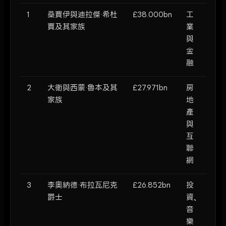
1
桑賈伊與迪拉傑·希杜
£38.000bn
工
賈及其家族
業
與
金
融
2
大衛與西蒙·魯本及其
£27.971bn
房
家族
地
產
與
互
聯
網
3
李奧納德·布拉瓦尼克
£26.852bn
投
爵士
資、
音
樂