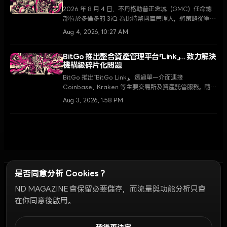
2026 年 8 月 4 日，不丹格勒普正念城（GMC）任命總
部位於多倫多的 3iQ 為比特幣國庫管理人，將策略從單純
持有轉向主動運作。此舉旨在落實國王捐贈 1 萬枚比特幣
Aug 4, 2026, 10:27 AM
的承諾，並將 GMC 打造為全球數位金融中心，是關鍵的
一步。
BitGo 推出整合資產管理平台「Link」... 致力解決
機構級碎片化問題
BitGo 推出「BitGo Link」，透過單一介面連接
Coinbase、Kraken 等主要交易所及資產託管服務。隨著
2026 年有 73% 的機構投資者計劃增加虛擬資產配置，
Aug 3, 2026, 1:58 PM
此次發布預計將成為解決流動性碎片化問題並提升營運效
率的轉捩點。
是否同意分析 Cookies？
ND MAGAZINE 會保留必要儲存，而流量與功能分析只會
Discord Bots
在你同意後啟用。
倫理準則
廣告活動指南
社群排名
私隱政策
使用條款
Cookie 設定