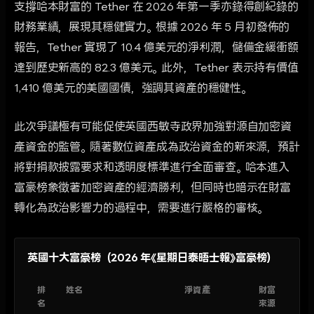
支撐哈本財富的 Tether 在 2026 年第一季亦錄得創紀錄的
財務業績，展現其穩健實力。根據 2026 年 5 月初發佈的
報告，Tether 實現了 10.4 億美元的淨利潤，儲備金緩衝額
達到歷史新高的 82.3 億美元。此外，Tether 表示持有價值
1,410 億美元的美國國債，強調其資產的穩健性。
此次爭議極有可能促使英國西敏寺政界加強對源自加密資
產資金的監管。隨著數位資產成為政治資金的新來源，預計
將對捐款披露要求和透明度標準進行全面審查。哈本進入
富豪榜象徵著加密資產的經濟勝利，但同時也暗示在財富
轉化為政治影響力的過程中，需要進行嚴格的審核。
英國十大富豪榜（2026 年《星期日泰晤士報》富豪榜）
排
姓名
淨資產
財富
名
來源