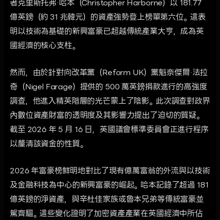
者克里斯托弗·哈本（Christopher Harborne）以 181.77
億英鎊（約 31 兆韓元）的資產強勢登上榜單第六位。這表
明以技術為基礎的新興富豪已超越傳統產業大亨，成為英
國經濟的核心支柱。
然而，由於針對向改革黨（Reform UK）黨魁奈傑爾·法拉
奇（Nigel Farage）提供的 500 萬英鎊捐款進行的高強度
調查，他進入精英階層的光芒蒙上了陰影。此次調查對政界
內數位資產財富的透明度及其影響力提出了迫切的質疑。
截至 2026 年 5 月 16 日，英國議會標準委員會正進行程序
以釐清該資金的性質。
2026 年富豪榜鮮明地對比了現有億萬富翁的外流與以技術
及金融科技為中心的新興富豪的崛起。哈本記錄了超過 181
億英鎊的淨資產，與辛杜佳家族或魯本兄弟等傳統富豪並
駕齊驅。這些變化證明了加密資產產業在英國經濟中所佔