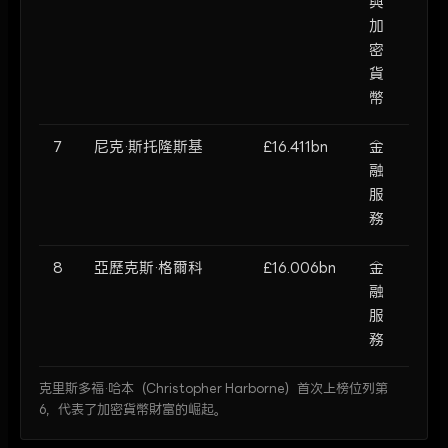
與
加
密
貨
幣
7
尼克·斯托隆斯基
£16.411bn
金
融
服
務
8
亞歷克斯·格爾科
£16.006bn
金
融
服
務
克里斯多福·哈本（Christopher Harborne）首次上榜位列第
6，代表了加密貨幣財富的崛起。