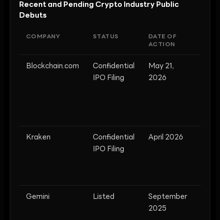
Recent and Pending Crypto Industry Public
Debuts
COMPANY
STATUS
DATE OF
NOTA
ACTION
DETA
Blockchain.com
Confidential
May 21,
90M
IPO Filing
2026
walle
$1T+
trans
volu
Kraken
Confidential
April 2026
Impli
IPO Filing
valua
of $1
$20B
Gemini
Listed
September
Majo
2025
exch