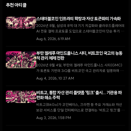
추천 아티클
스테이블코인 인프라의 확장과 자산 토큰화의 가속화
2026년 8월, 삼성의 8억 대 기기 지갑화와 클라우드플레어의
AI 전용 결제 프로토콜 도입으로 스테이블코인이 단순 투기 수
단을 넘어 글로벌 디지털 경제의 핵심 인프라로 자리 잡고 있
Aug 6, 2026, 6:19 AM
다.
부탄 겔레푸 마인드풀니스 시티, 비트코인 국고의 능동
적 관리 체제 전환
2026년 8월 4일, 부탄의 겔레푸 마인드풀니스 시티(GMC)
가 토론토 기반의 3iQ를 비트코인 국고 관리자로 임명하며 단
순 보유에서 능동적 운용으로 전략을 전환했다. 이는 국왕의 1
Aug 4, 2026, 10:27 AM
만 BTC 기부 공약을 구체화하고 GMC를 글로벌 디지털 금융
허브로 육성하기 위한 핵심 단계다.
비트고, 통합 자산 관리 플랫폼 '링크' 출시... 기관용 파
편화 해소 주력
비트고(BitGo)가 코인베이스, 크라켄 등 주요 거래소와 자산
보관 서비스를 단일 인터페이스로 연결하는 '비트고 링크'를 출
시했다. 2026년 기관 투자자의 73%가 가상자산 비중 확대를
Aug 3, 2026, 1:58 PM
계획하는 가운데, 이번 출시는 파편화된 유동성 문제를 해결하
고 운영 효율성을 높이는 전환점이 될 전망이다.