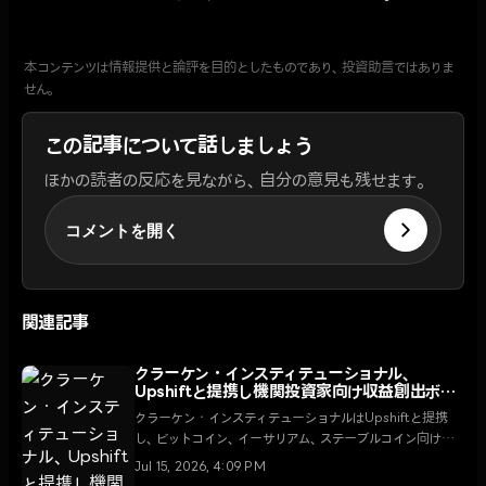
本コンテンツは情報提供と論評を目的としたものであり、投資助言ではありま
せん。
この記事について話しましょう
ほかの読者の反応を見ながら、自分の意見も残せます。
コメントを開く
関連記事
クラーケン・インスティテューショナル、
Upshiftと提携し機関投資家向け収益創出ボル
トをローンチ
クラーケン・インスティテューショナルはUpshiftと提携
し、ビットコイン、イーサリアム、ステーブルコイン向けの
カスタマイズされた収益創出ボルトをローンチした。この提
Jul 15, 2026, 4:09 PM
携は、透明性の高いオンチェーン戦略を通じて、機関投資