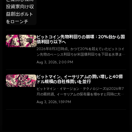
家の遊休資産を最適化することに重点を置いている。
ビットコイン先物利回りの崩壊：20%台から国
債利回り以下へ
2026年8月3日時点、かつて20%を超えていたビットコイ
ン先物のベーシス利回りが米国債利回りを下回る水準まで
急落しており、暗号資産市場の構造的変化を示唆してい
Aug 3, 2026, 2:00 PM
る。
ビットマイン、イーサリアムの買い増しと40億
ドル規模の自社株買いを並行
ビットマイン・イマージョン・テクノロジーズは2026年7
月の最終週、イーサリアムの保有量を増やすと同時に大規
模な自社株買いを実施した。トム・リー会長は、ナスダッ
Aug 3, 2026, 1:59 PM
クと比較したイーサリアムの優れた収益率を強調し、資産
ポートフォリオの強化と株主価値の向上を同時に推進して
いる。