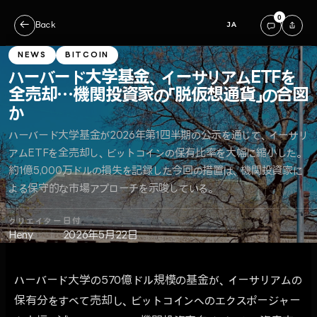
0
←
Back
JA
NEWS
BITCOIN
ハーバード大学基金、イーサリアムETFを
全売却…機関投資家の「脱仮想通貨」の合図
か
ハーバード大学基金が2026年第1四半期の公示を通じて、イーサリ
アムETFを全売却し、ビットコインの保有比率を大幅に縮小した。
約1億5,000万ドルの損失を記録した今回の措置は、機関投資家に
よる保守的な市場アプローチを示唆している。
クリエイター
日付
Heny
2026年5月22日
ハーバード大学の570億ドル規模の基金が、イーサリアムの
保有分をすべて売却し、ビットコインへのエクスポージャー