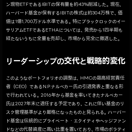
ン現物ETFであるIBITの保有量を約43%削減した。現在、
ハーバード基金が保有するIBITの株式は約304万株で、価
値は1億1,700万ドル水準である。特にブラックロックのイー
サリアムETFであるETHAについては、発売から1四半期も
経たないうちに全量を売却し、市場から完全に撤退した。
リーダーシップの交代と戦略的変化
このようなポートフォリオの調整は、HMCの最高経営責任
者（CEO）であるN.P.ナルベカー氏の引退発表と重なる形
で行われている。2016年から基金を率いてきたナルベカー
氏は2027年末に退任する予定であり、これに伴い基金のリ
スク管理基準がより厳格になったものと見られる。ハーバー
ド基金は伝統的にプライベート・エクイティやヘッジファン
ドなどの代替資産に高い比重を置いており、市場のボラティ