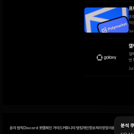
프
프랑
이는
Jul
갤
갤럭
번 
의 
Jul
분석 
윤리 원칙
Discord 봇
캠페인 가이드
커뮤니티 랭킹
개인정보처리방침
이용약관
쿠키 설