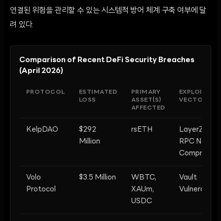
연결된 위험을 관리할 수 있는 시스템적 방어 체계 구축 여부에 달
려 있다.
Comparison of Recent DeFi Security Breaches
(April 2026)
PROTOCOL
ESTIMATED
PRIMARY
EXPLOIT
LOSS
ASSET(S)
VECTOR
AFFECTED
KelpDAO
$292
rsETH
LayerZero
Million
RPC Node
Compromis
Volo
$3.5 Million
WBTC,
Vault
Protocol
XAUm,
Vulnerability
USDC