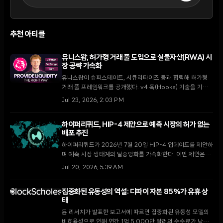
추천 아티클
유니스왑, 허가형 거래 풀 도입으로 실물자산(RWA) 시
장 공략 가속화
유니스왑이 슈퍼스테이트, 시큐리타이즈 등과 협력해 허가형
거래 풀 프레임워크를 공개했다. v4 훅(Hooks) 기술을 기반
으로 블랙록의 BUIDL 펀드 등 제도권 자산에 유동성을 공급하
Jul 23, 2026, 2:03 PM
며 온체인 청산 및 결제 시스템의 혁신을 주도하고 있다.
하이퍼리퀴드, HIP-4 제안으로 예측 시장의 허가 없는
배포 추진
하이퍼리퀴드가 2026년 7월 20일 HIP-4 업데이트를 제안하
며 예측 시장 생태계의 탈중앙화를 가속화한다. 이번 제안은
50만 HYPE 토큰 스테이킹을 통해 누구나 시장을 개설할 수
Jul 20, 2026, 5:39 AM
있도록 하며, 기존 검증인 중심 모델에서 벗어난 중대한 변화를
예고한다.
집중화된 유동성의 역설: 디파이 자본 85%가 유휴 상
태
듄 리서치가 발표한 보고서에 따르면 집중화된 유동성 모델의
비효율성으로 인해 연간 1억 5,000만 달러의 수수료가 낭비