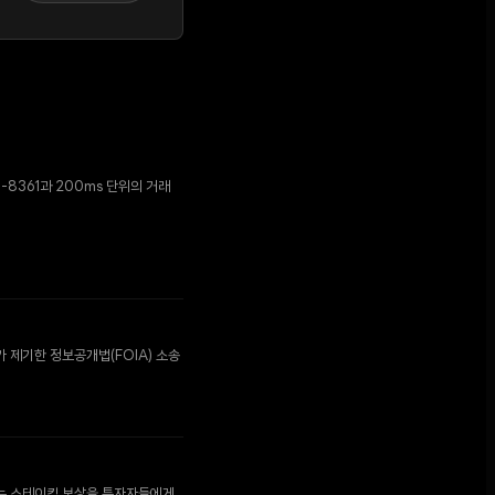
P-8361과 200ms 단위의 거래
 제기한 정보공개법(FOIA) 소송
는 스테이킹 보상을 투자자들에게