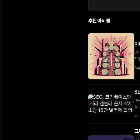
추천 아티클
이
20
확
Aug
S
미국
을 
Jul
그
그