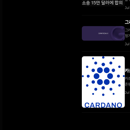
Jul
그
그
정
Jul
카
카르
준된
Jul