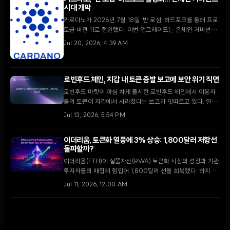
시대 개막
카르다노가 2026년 7월 18일 '반 로섬' 하드포크를 통해 프로
토콜 버전 11로 전환했다. 이번 업그레이드는 온체인 거버넌스
로 비준된 최초의 사례이며, 향후 '우로보로스 레이오스' 도입
Jul 20, 2026, 4:39 AM
을 위한 핵심 기술적 토대를 마련했다.
로빈후드 체인, 지갑 내 토큰 증발 보고에 보안 위기 직면
로빈후드 마켓이 야심 차게 출시한 로빈후드 체인에서 이용자
들의 토큰이 지갑에서 사라졌다는 보고가 잇따르고 있다. 일일
거래량 760만 건을 돌파하며 급성장하던 중 발생한 이번 사태
Jul 13, 2026, 5:54 PM
는 리테일 투자자들에게 큰 충격을 주고 있다.
이더리움, 토큰화 열풍에 3% 상승: 1,800달러 저항선
돌파할까?
이더리움(ETH)이 실물자산(RWA) 토큰화 시장의 성장과 기관
투자자들의 매집에 힘입어 1,800달러 선을 회복했다. 하지만
온체인 데이터의 약세와 기술적 저항이 여전해 향후 추이에 대
Jul 11, 2026, 12:00 AM
한 시장의 평가는 엇갈리고 있다.