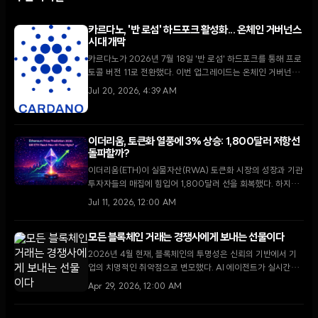
카르다노, '반 로섬' 하드포크 활성화... 온체인 거버넌스
시대 개막
카르다노가 2026년 7월 18일 '반 로섬' 하드포크를 통해 프로
토콜 버전 11로 전환했다. 이번 업그레이드는 온체인 거버넌스
로 비준된 최초의 사례이며, 향후 '우로보로스 레이오스' 도입
Jul 20, 2026, 4:39 AM
을 위한 핵심 기술적 토대를 마련했다.
이더리움, 토큰화 열풍에 3% 상승: 1,800달러 저항선
돌파할까?
이더리움(ETH)이 실물자산(RWA) 토큰화 시장의 성장과 기관
투자자들의 매집에 힘입어 1,800달러 선을 회복했다. 하지만
온체인 데이터의 약세와 기술적 저항이 여전해 향후 추이에 대
Jul 11, 2026, 12:00 AM
한 시장의 평가는 엇갈리고 있다.
모든 블록체인 거래는 경쟁사에게 보내는 선물이다
2026년 4월 현재, 블록체인의 투명성은 신뢰의 기반에서 기
업의 치명적인 취약점으로 변모했다. AI 에이전트가 실시간으
로 온체인 데이터를 분석함에 따라, 모든 거래 기록은 경쟁사에
Apr 29, 2026, 12:00 AM
게 전략적 기밀을 노출하는 통로가 되고 있다.