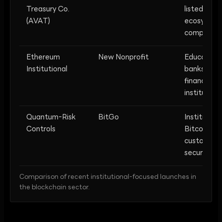
Treasury Co.
listed
(AVAT)
ecosyste
compound
Ethereum
New Nonprofit
Educating
Institutional
banks and
financial
institution
Quantum-Risk
BitGo
Institution
Controls
Bitcoin
custody
security
Comparison of recent institutional-focused launches in
the blockchain sector.