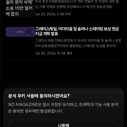
미국 증권거래위원회(SEC)가 게리 겐슬러 전 의장의 내부 통
신 기록 삭제와 관련해 코인베이스가 제기한 정보공개법
(FOIA) 소송을 종결하기 위해 15만 달러를 지급하기로 합의했
Jul 23, 2026, 3:38 PM
다.
그레이스케일, 이더리움 및 솔라나 스테이킹 보상 현금
지급 계획 발표
그레이스케일 인베스트먼트가 자사의 이더리움 및 솔라나 상장
지수금융상품(ETP)에서 발생하는 스테이킹 보상을 투자자들
에게 정기적인 현금으로 지급할 계획이다.
Jul 20, 2026, 10:54 AM
분석 쿠키 사용에 동의하시겠어요?
ND MAGAZINE은 필수 저장은 유지하고, 트래픽과 기능 사용 분석
윤리 원칙
Discord 봇
캠페인 가이드
커뮤니티 랭킹
개인정보처리방침
이용약관
은 동의한 경우에만 활성화합니다.
쿠키 설정
나중에