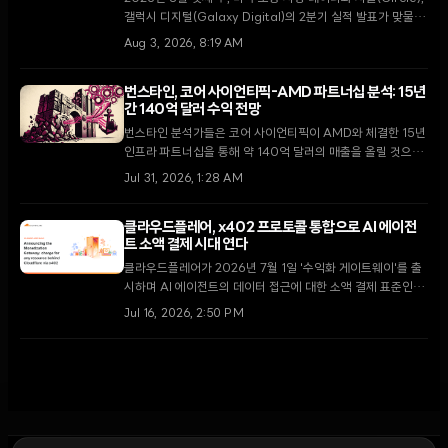
갤럭시 디지털(Galaxy Digital)의 2분기 실적 발표가 맞물리
며 가상자산 시장의 변동성이 확대될 전망이다.
Aug 3, 2026, 8:19 AM
번스타인, 코어 사이언티픽-AMD 파트너십 분석: 15년
간 140억 달러 수익 전망
번스타인 분석가들은 코어 사이언티픽이 AMD와 체결한 15년
인프라 파트너십을 통해 약 140억 달러의 매출을 올릴 것으로
전망했다. 이번 계약은 비트코인 채굴 기업에서 고성능 컴퓨팅
Jul 31, 2026, 1:28 AM
인프라 제공업체로의 근본적인 전환을 의미한다.
클라우드플레어, x402 프로토콜 통합으로 AI 에이전
트 소액 결제 시대 연다
클라우드플레어가 2026년 7월 1일 '수익화 게이트웨이'를 출
시하며 AI 에이전트의 데이터 접근에 대한 소액 결제 표준인
x402 프로토콜을 통합했다. 이는 기존의 무분별한 스크레이핑
Jul 16, 2026, 2:50 PM
차단에서 벗어나, AI와 콘텐츠 제작자 간의 새로운 경제적 상생
모델을 제시하는 중요한 전환점으로 평가받는다.