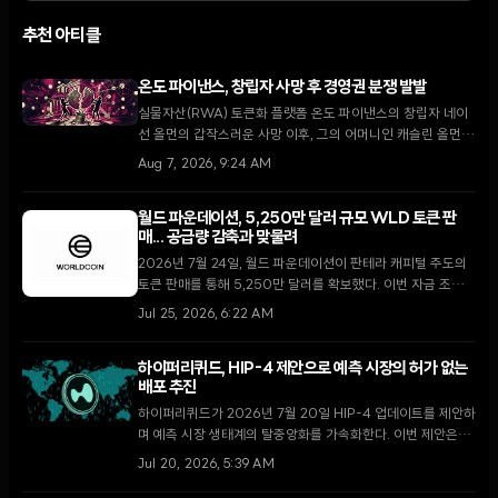
추천 아티클
온도 파이낸스, 창립자 사망 후 경영권 분쟁 발발
실물자산(RWA) 토큰화 플랫폼 온도 파이낸스의 창립자 네이
선 올먼의 갑작스러운 사망 이후, 그의 어머니인 캐슬린 올먼이
현 CEO 이안 디 보드의 해임을 요구하며 델라웨어 형평법 법
Aug 7, 2026, 9:24 AM
원에 소송을 제기했다.
월드 파운데이션, 5,250만 달러 규모 WLD 토큰 판
매... 공급량 감축과 맞물려
2026년 7월 24일, 월드 파운데이션이 판테라 캐피털 주도의
토큰 판매를 통해 5,250만 달러를 확보했다. 이번 자금 조달은
WLD의 일일 토큰 배출량이 대폭 줄어드는 시점에 이루어져
Jul 25, 2026, 6:22 AM
생태계 안정화에 대한 기대감을 높이고 있다.
하이퍼리퀴드, HIP-4 제안으로 예측 시장의 허가 없는
배포 추진
하이퍼리퀴드가 2026년 7월 20일 HIP-4 업데이트를 제안하
며 예측 시장 생태계의 탈중앙화를 가속화한다. 이번 제안은
50만 HYPE 토큰 스테이킹을 통해 누구나 시장을 개설할 수
Jul 20, 2026, 5:39 AM
있도록 하며, 기존 검증인 중심 모델에서 벗어난 중대한 변화를