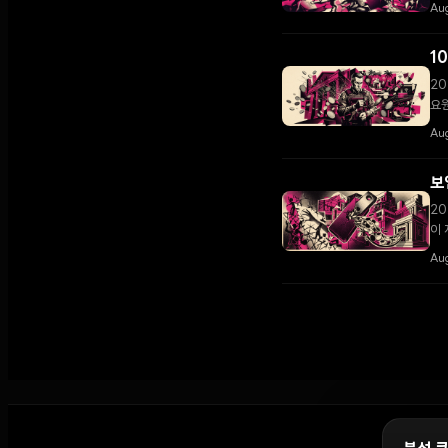
고조
Au
1
20
요원
Au
보
20
이 
Aug