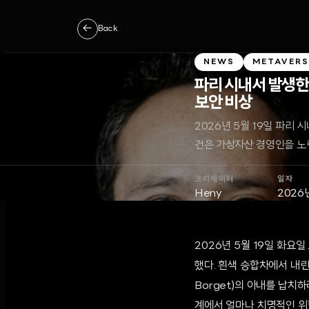
←
Back
NEWS
METAVERS
파리 시내서 발생한 
보안 비상
2026년 5월 19일 파리
건은 가상자산 경영인을 노린
크리에이터
일자
Heny
2026
2026년 5월 19일 화요
했다. 흰색 승합차에서 내린 
Borget)의 아내를 납치하
계에서 얼마나 치명적인 위