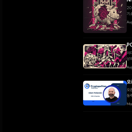
N
20
기
Aug
P
이더
상
Au
오
오픈
동력
Ma