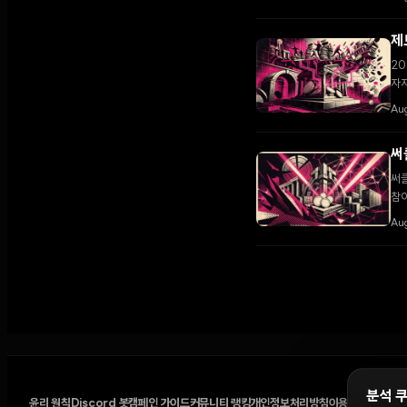
제
20
자
Au
써
써클
참여
Aug
분석 
윤리 원칙
Discord 봇
캠페인 가이드
커뮤니티 랭킹
개인정보처리방침
이용약관
쿠키 설