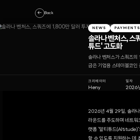
←
Back
NEWS
PAYMENT
솔라나 벤처스, 스쿼
튜드' 고도화
솔라나 벤처스가 스쿼즈의 1
금은 기업용 스테이블코인 
크리에이터
일자
Heny
2026
2026년 4월 29일, 솔
라운드를 주도하며 네트워크
랫폼 '알티튜드(Altitu
할 수 있도록 지원하는 데 