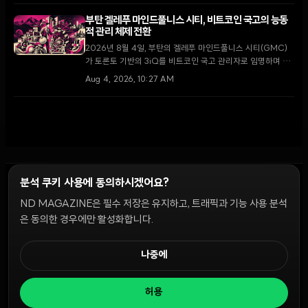
부탄 겔레푸 마인드풀니스 시티, 비트코인 국고의 능동
적 관리 체제 전환
2026년 8월 4일, 부탄의 겔레푸 마인드풀니스 시티(GMC)
가 토론토 기반의 3iQ를 비트코인 국고 관리자로 임명하며 단
순 보유에서 능동적 운용으로 전략을 전환했다. 이는 국왕의 1
Aug 4, 2026, 10:27 AM
만 BTC 기부 공약을 구체화하고 GMC를 글로벌 디지털 금융
허브로 육성하기 위한 핵심 단계다.
분석 쿠키 사용에 동의하시겠어요?
ND MAGAZINE은 필수 저장은 유지하고, 트래픽과 기능 사용 분석
윤리 원칙
Discord 봇
캠페인 가이드
커뮤니티 랭킹
개인정보처리방침
이용약관
은 동의한 경우에만 활성화합니다.
쿠키 설정
나중에
© 2026 NDD INC. 모든 권리 보유.
허용
공시 및 정책:
>