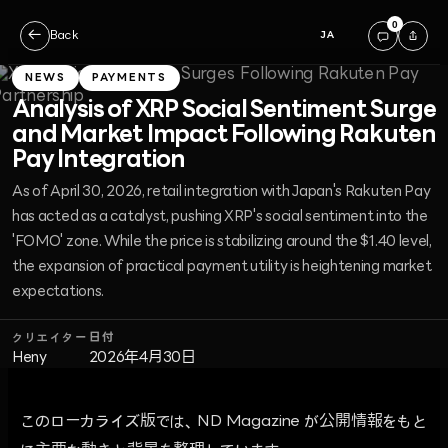
0
←
Back
JA
NEWS
PAYMENTS
Analysis of XRP Social Sentiment Surge
and Market Impact Following Rakuten
Pay Integration
As of April 30, 2026, retail integration with Japan's Rakuten Pay
has acted as a catalyst, pushing XRP's social sentiment into the
'FOMO' zone. While the price is stabilizing around the $1.40 level,
the expansion of practical payment utility is heightening market
expectations.
クリエイター
日付
Heny
2026年4月30日
このローカライズ版では、ND Magazine が公開情報をもと