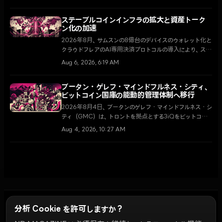
して取り扱うことを約束したが、立法遅延の報を受け、
XRPが5.5%下落するなど市場は弱含んでいる。
ステーブルコインインフラの拡大と資産トーク
ン化の加速
2026年8月、サムスンの8億台のデバイスのウォレット化と
クラウドフレアのAI専用決済プロトコルの導入により、ステ
ーブルコインは単なる投機手段を超え、グローバルデジタル
Aug 6, 2026, 6:19 AM
経済の核心インフラとして定着しつつある。
ブータン・ゲレフ・マインドフルネス・シティ、
ビットコイン国庫の能動的管理体制へ移行
2026年8月4日、ブータンのゲレフ・マインドフルネス・シ
ティ（GMC）は、トロントを拠点とする3iQをビットコイ
ン国庫管理者に任命し、単純保有から能動的運用へと戦略
Aug 4, 2026, 10:27 AM
を転換した。これは国王による1万BTC寄付の公約を具体
化し、GMCをグローバルなデジタル金融ハブとして育成す
るための重要なステップである。
分析 Cookie を許可しますか？