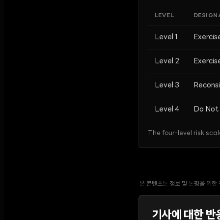
LEVEL
DESIGN
Level 1
Exercis
Level 2
Exercis
Level 3
Reconsi
Level 4
Do Not 
The four-level risk scal
본 콘텐츠는 정보 및 논평을 위한
기사에 대한 반