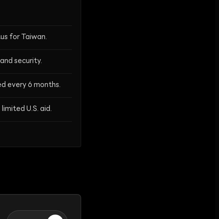
us for Taiwan.
and security.
wed every 6 months.
limited U.S. aid.