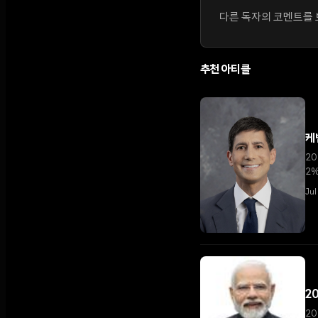
다른 독자의 코멘트를 보
추천 아티클
케
20
2%
Jul
2
20