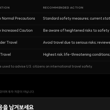
ATION
RECOMMENDED ACTION
e Normal Precautions
Standard safety measures; current stat
e Increased Caution
Be aware of heightened risks to safety 
der Travel
Avoid travel due to serious risks; revie
Travel
Highest risk; life-threatening conditions; 
e used to advise U.S. citizens on international travel safety.
 것이며 투자 자문이 아닙니다.
응을 남겨보세요