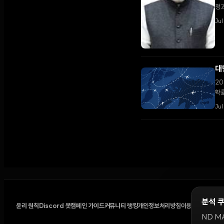
정과
Jul
대
20
확률
Jul
분석 
윤리 원칙
Discord 봇
캠페인 가이드
커뮤니티 랭킹
개인정보처리방침
이용약관
쿠키 설
ND M