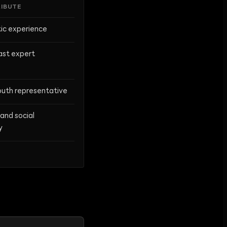
RIBUTE
ic experience
ast expert
outh representative
 and social
y