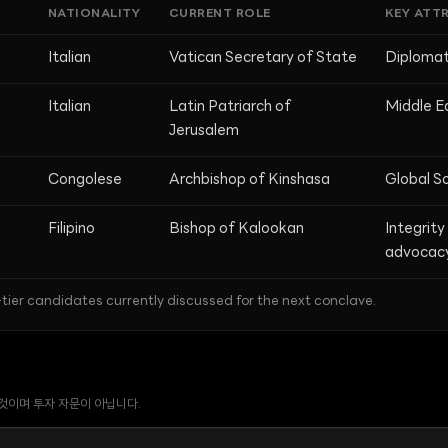
NATIONALITY
CURRENT ROLE
KEY ATT
Italian
Vatican Secretary of State
Diplomat
Italian
Latin Patriarch of
Middle E
Jerusalem
Congolese
Archbishop of Kinshasa
Global S
Filipino
Bishop of Kalookan
Integrity
advocac
-tier candidates currently discussed for the next conclave.
 것이며 투자 자문이 아닙니다.