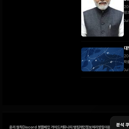
20
정과
Jul
대
20
확률
Jul
분석 
윤리 원칙
Discord 봇
캠페인 가이드
커뮤니티 랭킹
개인정보처리방침
이용약관
쿠키 설