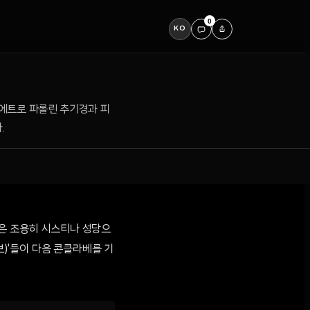
0
KO
 피에트로 파롤린 추기경과 피
.
선은 조용히 시스티나 성당으
보)'들이 다음 콘클라베를 기