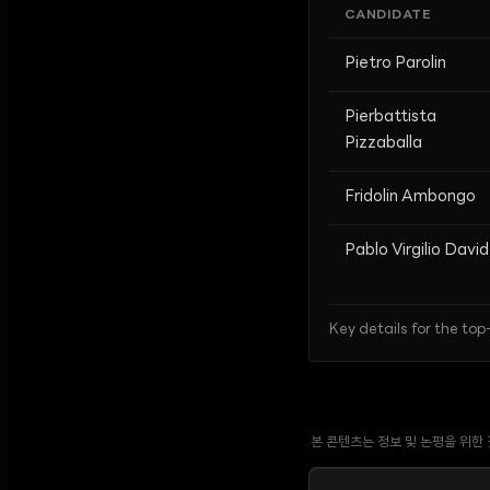
CANDIDATE
Pietro Parolin
Pierbattista
Pizzaballa
Fridolin Ambongo
Pablo Virgilio David
Key details for the top
본 콘텐츠는 정보 및 논평을 위한