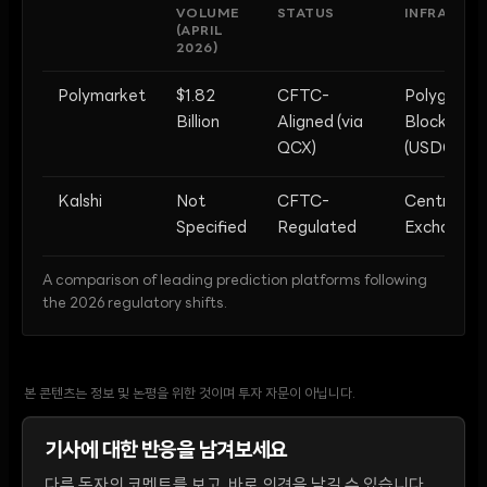
VOLUME
STATUS
INFRASTR
(APRIL
2026)
Polymarket
$1.82
CFTC-
Polygon
Billion
Aligned (via
Blockchain
QCX)
(USDC)
Kalshi
Not
CFTC-
Centralize
Specified
Regulated
Exchange
A comparison of leading prediction platforms following
the 2026 regulatory shifts.
본 콘텐츠는 정보 및 논평을 위한 것이며 투자 자문이 아닙니다.
기사에 대한 반응을 남겨보세요
다른 독자의 코멘트를 보고, 바로 의견을 남길 수 있습니다.