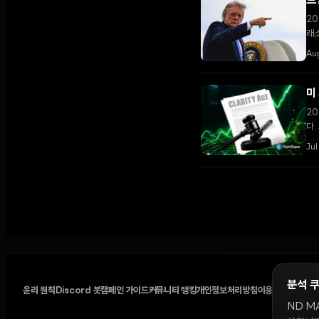
트
20
래소
다.
Au
미
20
다.
Ju
분석 
윤리 원칙
Discord 봇
캠페인 가이드
커뮤니티 랭킹
개인정보처리방침
이용약관
쿠키 설
ND M