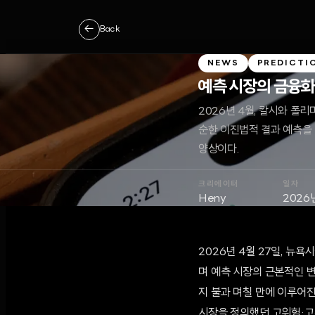
←
Back
NEWS
PREDICTI
예측 시장의 금융화
2026년 4월, 칼시와 폴
순한 이진법적 결과 예측을
양상이다.
크리에이터
일자
Heny
2026
2026년 4월 27일, 뉴욕
며 예측 시장의 근본적인 변
지 불과 며칠 만에 이루어진
시장을 정의했던 고위험·고