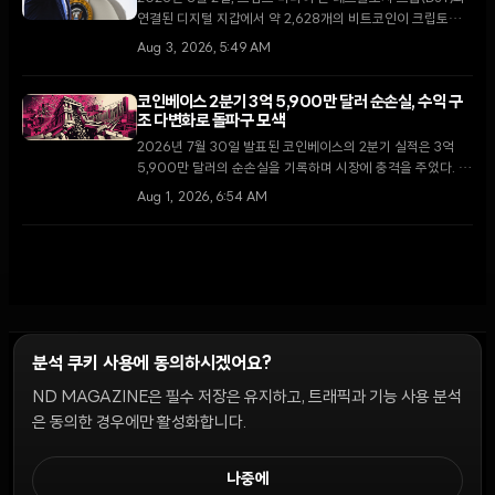
연결된 디지털 지갑에서 약 2,628개의 비트코인이 크립토닷컴
거래소로 이동했다. 막대한 운영 손실을 기록 중인 가운데 이번
Aug 3, 2026, 5:49 AM
이체가 자산 매각을 통한 자금 확보 차원인지에 대한 논란이 일
고 있다.
코인베이스 2분기 3억 5,900만 달러 순손실, 수익 구
조 다변화로 돌파구 모색
2026년 7월 30일 발표된 코인베이스의 2분기 실적은 3억
5,900만 달러의 순손실을 기록하며 시장에 충격을 주었다. 그
러나 거래 수수료 의존도를 낮추고 구독 및 서비스 매출 비중을
Aug 1, 2026, 6:54 AM
역대 최고치인 48%까지 끌어올리며 체질 개선의 신호를 보냈
다.
분석 쿠키 사용에 동의하시겠어요?
ND MAGAZINE은 필수 저장은 유지하고, 트래픽과 기능 사용 분석
윤리 원칙
Discord 봇
캠페인 가이드
커뮤니티 랭킹
개인정보처리방침
이용약관
은 동의한 경우에만 활성화합니다.
쿠키 설정
나중에