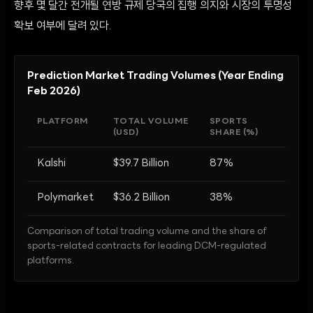
향후 몇 달간 전개될 연방 규제 당국의 집행 의지와 시장의 투명성
확보 여부에 달려 있다.
Prediction Market Trading Volumes (Year Ending
Feb 2026)
PLATFORM
TOTAL VOLUME
SPORTS
(USD)
SHARE (%)
Kalshi
$39.7 Billion
87%
Polymarket
$36.2 Billion
38%
Comparison of total trading volume and the share of
sports-related contracts for leading DCM-regulated
platforms.