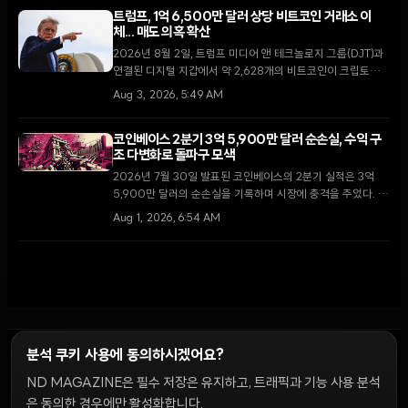
트럼프, 1억 6,500만 달러 상당 비트코인 거래소 이
체... 매도 의혹 확산
2026년 8월 2일, 트럼프 미디어 앤 테크놀로지 그룹(DJT)과
연결된 디지털 지갑에서 약 2,628개의 비트코인이 크립토닷컴
거래소로 이동했다. 막대한 운영 손실을 기록 중인 가운데 이번
Aug 3, 2026, 5:49 AM
이체가 자산 매각을 통한 자금 확보 차원인지에 대한 논란이 일
고 있다.
코인베이스 2분기 3억 5,900만 달러 순손실, 수익 구
조 다변화로 돌파구 모색
2026년 7월 30일 발표된 코인베이스의 2분기 실적은 3억
5,900만 달러의 순손실을 기록하며 시장에 충격을 주었다. 그
러나 거래 수수료 의존도를 낮추고 구독 및 서비스 매출 비중을
Aug 1, 2026, 6:54 AM
역대 최고치인 48%까지 끌어올리며 체질 개선의 신호를 보냈
다.
분석 쿠키 사용에 동의하시겠어요?
ND MAGAZINE은 필수 저장은 유지하고, 트래픽과 기능 사용 분석
윤리 원칙
Discord 봇
캠페인 가이드
커뮤니티 랭킹
개인정보처리방침
이용약관
은 동의한 경우에만 활성화합니다.