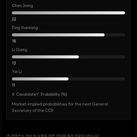
Chen Jining
22
Ding Xuexiang
18
Li Qiang
13
Yin Li
11
X:
Candidate
Y:
Probability (%)
Market-implied probabilities for the next General
Secretary of the CCP.
본 콘텐츠는 정보 및 논평을 위한 것이며 투자 자문이 아닙니다.