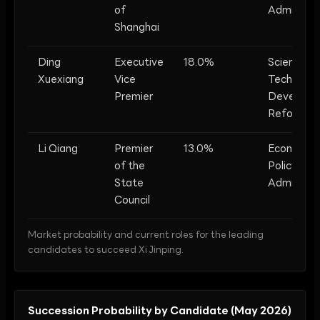
of
Administra
Shanghai
Ding
Executive
18.0%
Science &
Xuexiang
Vice
Tech,
Premier
Developm
Reform
Li Qiang
Premier
13.0%
Economic
of the
Policy, St
State
Administra
Council
Market probability and current roles for the leading
candidates to succeed Xi Jinping.
Succession Probability by Candidate (May 2026)