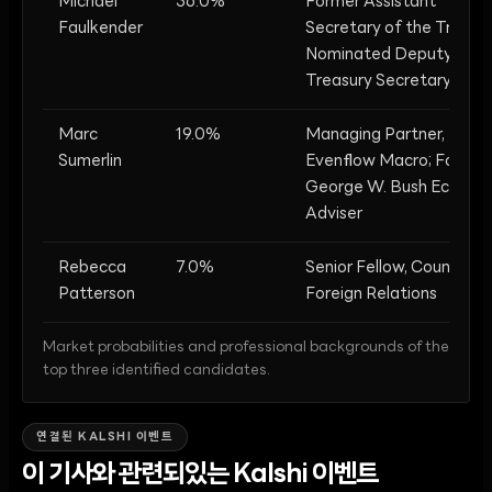
Michael
36.0%
Former Assistant
Faulkender
Secretary of the Treasur
Nominated Deputy
Treasury Secretary
Marc
19.0%
Managing Partner,
Sumerlin
Evenflow Macro; Former
George W. Bush Econom
Adviser
Rebecca
7.0%
Senior Fellow, Council on
Patterson
Foreign Relations
Market probabilities and professional backgrounds of the
top three identified candidates.
연결된 KALSHI 이벤트
이 기사와 관련되있는 Kalshi 이벤트