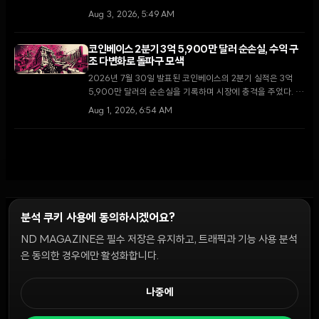
거래소로 이동했다. 막대한 운영 손실을 기록 중인 가운데 이번
Aug 3, 2026, 5:49 AM
이체가 자산 매각을 통한 자금 확보 차원인지에 대한 논란이 일
고 있다.
코인베이스 2분기 3억 5,900만 달러 순손실, 수익 구
조 다변화로 돌파구 모색
2026년 7월 30일 발표된 코인베이스의 2분기 실적은 3억
5,900만 달러의 순손실을 기록하며 시장에 충격을 주었다. 그
러나 거래 수수료 의존도를 낮추고 구독 및 서비스 매출 비중을
Aug 1, 2026, 6:54 AM
역대 최고치인 48%까지 끌어올리며 체질 개선의 신호를 보냈
다.
분석 쿠키 사용에 동의하시겠어요?
ND MAGAZINE은 필수 저장은 유지하고, 트래픽과 기능 사용 분석
윤리 원칙
Discord 봇
캠페인 가이드
커뮤니티 랭킹
개인정보처리방침
이용약관
은 동의한 경우에만 활성화합니다.
쿠키 설정
나중에
© 2026 NDD INC. 모든 권리 보유.