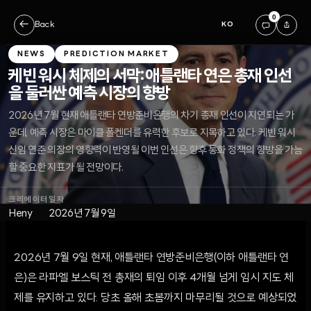
0
←
Back
KO
NEWS
PREDICTION MARKET
케빈 워시 체제의 서막: 애틀랜타 연은 총재 인선
을 둘러싼 예측 시장의 향방
2026년 7월 현재 애틀랜타 연방준비은행의 차기 총재 인선이 지연되는 가
운데, 예측 시장은 마이클 폴켄더를 유력한 후보로 지목하고 있다. 케빈 워시
신임 연준 의장의 영향력이 반영될 이번 인선은 향후 통화 정책의 향방을 가늠
할 중요한 지표가 될 전망이다.
크리에이터
일자
Heny
2026년 7월 9일
2026년 7월 9일 현재, 애틀랜타 연방준비은행(이하 애틀랜타 연
은)은 라파엘 보스틱 전 총재의 퇴임 이후 4개월 넘게 임시 지도 체
제를 유지하고 있다. 당초 올해 초봄까지 마무리될 것으로 예상되었