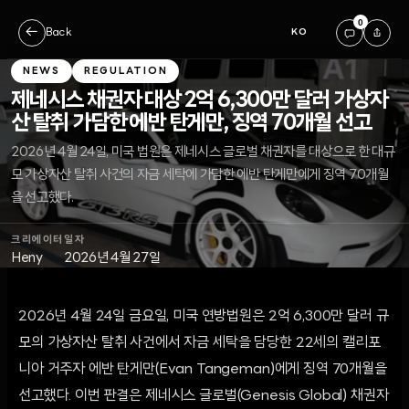
0
←
Back
KO
NEWS
REGULATION
제네시스 채권자 대상 2억 6,300만 달러 가상자
산 탈취 가담한 에반 탄게만, 징역 70개월 선고
2026년 4월 24일, 미국 법원은 제네시스 글로벌 채권자를 대상으로 한 대규
모 가상자산 탈취 사건의 자금 세탁에 가담한 에반 탄게만에게 징역 70개월
을 선고했다.
크리에이터
일자
Heny
2026년 4월 27일
2026년 4월 24일 금요일, 미국 연방법원은 2억 6,300만 달러 규
모의 가상자산 탈취 사건에서 자금 세탁을 담당한 22세의 캘리포
니아 거주자 에반 탄게만(Evan Tangeman)에게 징역 70개월을
선고했다. 이번 판결은 제네시스 글로벌(Genesis Global) 채권자