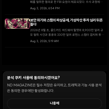
폐를 탈취한 혐의로 한 FBI 요원이 체포되었다. 수사 과정에서
해당 요원이 횡령 자금을 사용하기 위해 ChatGPT로 여행 일
Aug 3, 2026, 6:54 PM
정을 계획한 사실이 드러나 충격을 주고 있다.
보안 위기와 스캠의 파상공세, 가상자산 투자 심리 뒤흔
들다
2026년 8월 초, 콜드카드 하드웨어 월렛의 8,900만 달러 규
모 탈취 사건과 홍콩의 330만 달러 로맨스 스캠이 겹치며 투자
자들이 자가 수탁 대신 중앙화 거래소로 회귀하는 이례적인 현
Aug 3, 2026, 5:19 AM
상이 나타나고 있다.
분석 쿠키 사용에 동의하시겠어요?
ND MAGAZINE은 필수 저장은 유지하고, 트래픽과 기능 사용 분석
윤리 원칙
Discord 봇
캠페인 가이드
커뮤니티 랭킹
개인정보처리방침
이용약관
은 동의한 경우에만 활성화합니다.
쿠키 설정
나중에