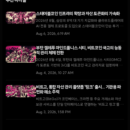
추천 아티클
스테이블코인 인프라의 확장과 자산 토큰화의 가속화
2026년 8월, 삼성의 8억 대 기기 지갑화와 클라우드플레어의
AI 전용 결제 프로토콜 도입으로 스테이블코인이 단순 투기 수
단을 넘어 글로벌 디지털 경제의 핵심 인프라로 자리 잡고 있
Aug 6, 2026, 6:19 AM
다.
부탄 겔레푸 마인드풀니스 시티, 비트코인 국고의 능동
적 관리 체제 전환
2026년 8월 4일, 부탄의 겔레푸 마인드풀니스 시티(GMC)
가 토론토 기반의 3iQ를 비트코인 국고 관리자로 임명하며 단
순 보유에서 능동적 운용으로 전략을 전환했다. 이는 국왕의 1
Aug 4, 2026, 10:27 AM
만 BTC 기부 공약을 구체화하고 GMC를 글로벌 디지털 금융
허브로 육성하기 위한 핵심 단계다.
비트고, 통합 자산 관리 플랫폼 '링크' 출시... 기관용 파
편화 해소 주력
비트고(BitGo)가 코인베이스, 크라켄 등 주요 거래소와 자산
보관 서비스를 단일 인터페이스로 연결하는 '비트고 링크'를 출
시했다. 2026년 기관 투자자의 73%가 가상자산 비중 확대를
Aug 3, 2026, 1:58 PM
계획하는 가운데, 이번 출시는 파편화된 유동성 문제를 해결하
고 운영 효율성을 높이는 전환점이 될 전망이다.