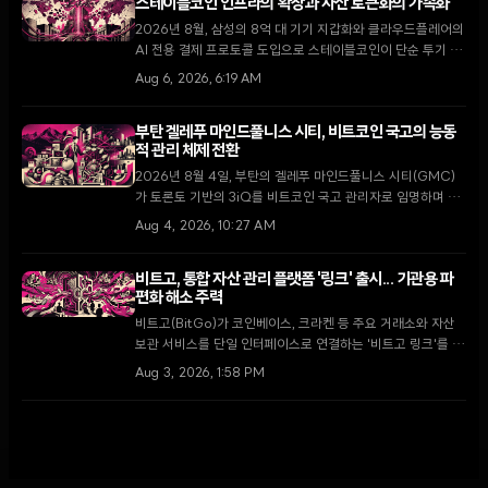
스테이블코인 인프라의 확장과 자산 토큰화의 가속화
2026년 8월, 삼성의 8억 대 기기 지갑화와 클라우드플레어의
AI 전용 결제 프로토콜 도입으로 스테이블코인이 단순 투기 수
단을 넘어 글로벌 디지털 경제의 핵심 인프라로 자리 잡고 있
Aug 6, 2026, 6:19 AM
다.
부탄 겔레푸 마인드풀니스 시티, 비트코인 국고의 능동
적 관리 체제 전환
2026년 8월 4일, 부탄의 겔레푸 마인드풀니스 시티(GMC)
가 토론토 기반의 3iQ를 비트코인 국고 관리자로 임명하며 단
순 보유에서 능동적 운용으로 전략을 전환했다. 이는 국왕의 1
Aug 4, 2026, 10:27 AM
만 BTC 기부 공약을 구체화하고 GMC를 글로벌 디지털 금융
허브로 육성하기 위한 핵심 단계다.
비트고, 통합 자산 관리 플랫폼 '링크' 출시... 기관용 파
편화 해소 주력
비트고(BitGo)가 코인베이스, 크라켄 등 주요 거래소와 자산
보관 서비스를 단일 인터페이스로 연결하는 '비트고 링크'를 출
시했다. 2026년 기관 투자자의 73%가 가상자산 비중 확대를
Aug 3, 2026, 1:58 PM
계획하는 가운데, 이번 출시는 파편화된 유동성 문제를 해결하
고 운영 효율성을 높이는 전환점이 될 전망이다.