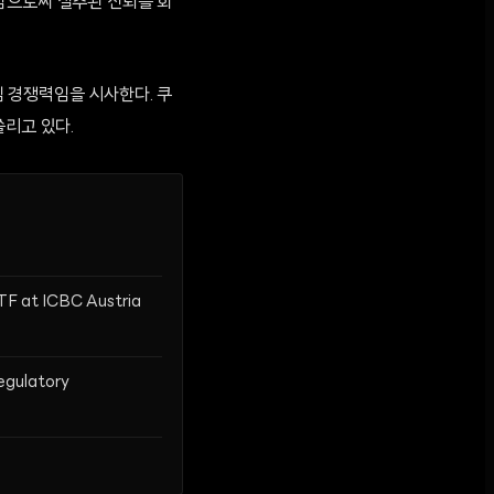
함으로써 실추된 신뢰를 회
 경쟁력임을 시사한다. 쿠
쏠리고 있다.
F at ICBC Austria
egulatory