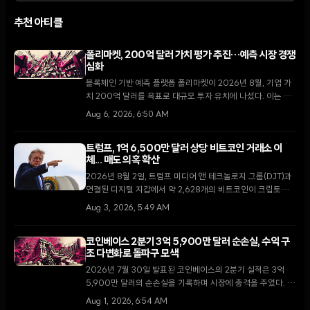
추천 아티클
폴리마켓, 200억 달러 가치 평가 추진…예측 시장 경쟁
심화
블록체인 기반 예측 플랫폼 폴리마켓이 2026년 8월, 기업 가
치 200억 달러를 목표로 대규모 투자 유치에 나섰다. 이는 지
난 4월 비공개로 진행된 150억 달러 규모의 펀딩 이후 불과 4
Aug 6, 2026, 6:50 AM
개월 만의 행보다.
트럼프, 1억 6,500만 달러 상당 비트코인 거래소 이
체... 매도 의혹 확산
2026년 8월 2일, 트럼프 미디어 앤 테크놀로지 그룹(DJT)과
연결된 디지털 지갑에서 약 2,628개의 비트코인이 크립토닷컴
거래소로 이동했다. 막대한 운영 손실을 기록 중인 가운데 이번
Aug 3, 2026, 5:49 AM
이체가 자산 매각을 통한 자금 확보 차원인지에 대한 논란이 일
고 있다.
코인베이스 2분기 3억 5,900만 달러 순손실, 수익 구
조 다변화로 돌파구 모색
2026년 7월 30일 발표된 코인베이스의 2분기 실적은 3억
5,900만 달러의 순손실을 기록하며 시장에 충격을 주었다. 그
러나 거래 수수료 의존도를 낮추고 구독 및 서비스 매출 비중을
Aug 1, 2026, 6:54 AM