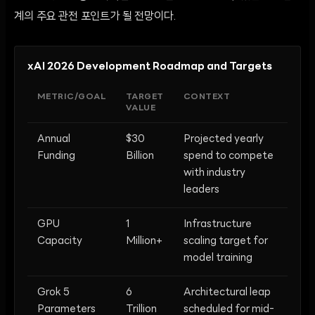
계의 주요 관전 포인트가 될 전망이다.
xAI 2026 Development Roadmap and Targets
METRIC/GOAL
TARGET
CONTEXT
VALUE
Annual
$30
Projected yearly
Funding
Billion
spend to compete
with industry
leaders
GPU
1
Infrastructure
Capacity
Million+
scaling target for
model training
Grok 5
6
Architectural leap
Parameters
Trillion
scheduled for mid-