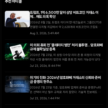
추천 아티클
트럼프, 1억 6,500만 달러 상당 비트코인 거래소 이
체... 매도 의혹 확산
2026년 8월 2일, 트럼프 미디어 앤 테크놀로지 그룹(DJT)과
연결된 디지털 지갑에서 약 2,628개의 비트코인이 크립토닷컴
거래소로 이동했다. 막대한 운영 손실을 기록 중인 가운데 이번
Aug 3, 2026, 5:49 AM
이체가 자산 매각을 통한 자금 확보 차원인지에 대한 논란이 일
고 있다.
미 의회 휴회 전 '클래리티 법안' 처리 불투명... 암호화폐
규제 불확실성 증폭
2026년 7월 23일, 미 상원 다수당 리더 존 튠 의원이 디지털
자산 시장 클래리티 법안의 여름 휴회 전 처리 가능성이 낮다고
밝혔다. 최근 윤리 조항 합의로 고조되었던 입법 기대감이 의회
Jul 23, 2026, 8:44 PM
일정의 한계에 부딪히며 시장의 회의론이 확산되고 있다.
위기의 진화: 2026년 암호화폐 거래소의 신뢰와 준비
금 증명의 현주소
2026년 7월 23일 기준, 암호화폐 업계의 준비금 증명(PoR)
은 선택이 아닌 필수 규제로 자리 잡았다. 기술적 진보에도 불
구하고 여전히 존재하는 '부채의 간극'과 스냅샷의 한계를 심층
Jul 23, 2026, 1:44 PM
분석한다.