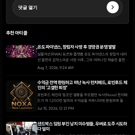
댓글 열기
추천 아티클
온도 파이낸스, 창립자 사망 후 경영권 분쟁 발발
실물자산(RWA) 토큰화 플랫폼 온도 파이낸스의 창립자 네이
선 올먼의 갑작스러운 사망 이후, 그의 어머니인 캐슬린 올먼이
현 CEO 이안 디 보드의 해임을 요구하며 델라웨어 형평법 법
Aug 7, 2026, 9:24 AM
원에 소송을 제기했다.
수익금 전액 환원하고 떠난 녹사 런치패드, 로빈후드 체
인의 '고결한 퇴장'
로빈후드 체인의 밈코인 열풍을 주도했던 녹사(Noxa) 런치패
드가 약 1,200만 달러의 수익금을 커뮤니티에 환원하며 돌연
운영을 중단했다. '러그 풀'이 난무하는 시장에서 이례적인 행
Jul 15, 2026, 12:21 PM
보를 보인 녹사의 퇴장은 네트워크 생태계에 새로운 불확실성
과 기회를 동시에 던지고 있다.
샌드박스 임원 부인 납치 미수범들, 우버로 도주 시도하
다 덜미